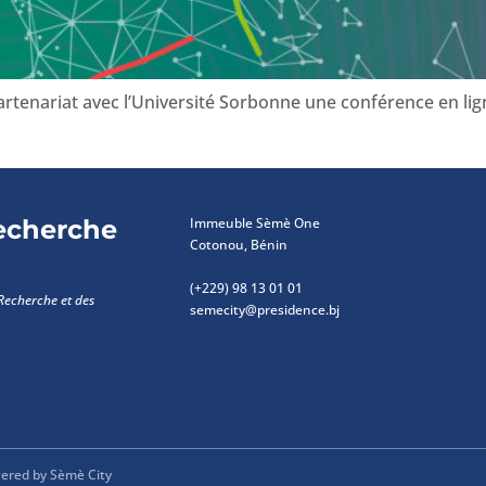
tenariat avec l’Université Sorbonne une conférence en ligne su
recherche
Immeuble Sèmè One
Cotonou, Bénin
(+229) 98 13 01 01
echerche et des
semecity@presidence.bj
ered by Sèmè City