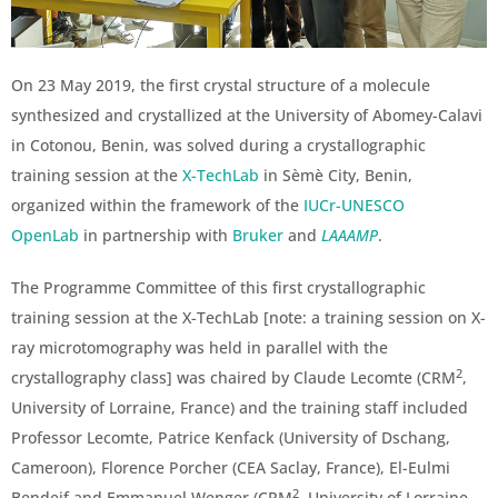
On 23 May 2019, the first crystal structure of a molecule
synthesized and crystallized at the University of Abomey-Calavi
in Cotonou, Benin, was solved during a crystallographic
training session at the
X-TechLab
in Sèmè City, Benin,
organized within the framework of the
IUCr-UNESCO
OpenLab
in partnership with
Bruker
and
LAAAMP
.
The Programme Committee of this first crystallographic
training session at the X-TechLab [note: a training session on X-
ray microtomography was held in parallel with the
2
crystallography class] was chaired by Claude Lecomte (CRM
,
University of Lorraine, France) and the training staff included
Professor Lecomte, Patrice Kenfack (University of Dschang,
Cameroon), Florence Porcher (CEA Saclay, France), El-Eulmi
2
Bendeif and Emmanuel Wenger (CRM
, University of Lorraine,