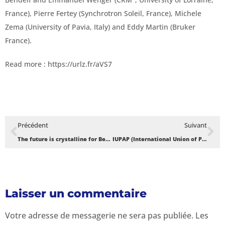
France), Pierre Fertey (Synchrotron Soleil, France), Michele
Zema (University of Pavia, Italy) and Eddy Martin (Bruker
France).
Read more : https://urlz.fr/aVS7
Précédent
Suivant
The future is crystalline for Benin: An interview with Thierry d’Almeida (Un article de IUCr Newsletter (2018) Volume 26, Number2)
IUPAP (International Union of Pure And Applied Physics) Newsletters – March 2019
Laisser un commentaire
Votre adresse de messagerie ne sera pas publiée.
Les